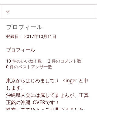
プロフィール
登録日： 2017年10月11日
プロフィール
19
件のいいね！数
2
件のコメント数
0
件のベストアンサー数
東京からはじめまして♫　singer と申
します。
沖縄県人会には属してませんが、正真
正銘の沖縄LOVERです！
検索しててひょっこり見つけました。
こんな面白いサイトがあるなんて、感
謝カンゲキです♫
ちょくちょく沖縄に行くので、時々投