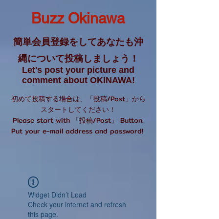
Buzz Okinawa
簡単会員登録をしてあなたも沖
縄について投稿しましょう！
Let's post your picture and
comment about OKINAWA!
初めて投稿する場合は、「投稿/Post」から
スタートしてください！
Please start with 「投稿/Post」 Button.
Put your e-mail address and password!
Widget Didn’t Load
Check your internet and refresh
this page.