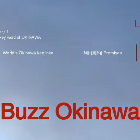
ろう！
he key word of OKINAWA
World's Okinawa kenjinkai
利用規約| Promises
Buzz Okinawa