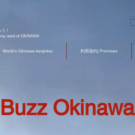
ろう！
he key word of OKINAWA
World's Okinawa kenjinkai
利用規約| Promises
Buzz Okinawa